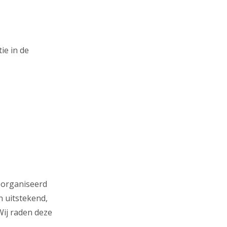
ie in de
eorganiseerd
n uitstekend,
Wij raden deze