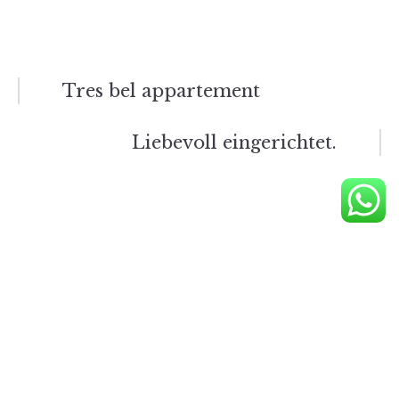
Bericht
Tres bel appartement
navigatie
Liebevoll eingerichtet.
HOME
VERBLIJVEN
RESERVEREN & PRIJZEN
ACTIVITEITEN
GASTENBOEK
GALLERIJ