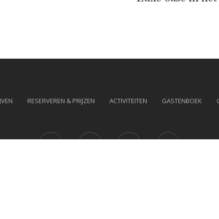
JVEN
RESERVEREN & PRIJZEN
ACTIVITEITEN
GASTENBOEK
Facebook
Instagram
Tripadvisor
YouTube
© 2026 Alle rechten voorbehouden.
Ontworpen
door
MotoPress
.