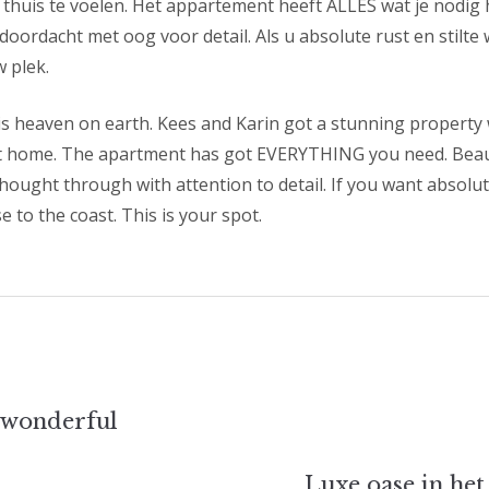
 thuis te voelen. Het appartement heeft ALLES wat je nodig 
ordacht met oog voor detail. Als u absolute rust en stilte wi
w plek.
 is heaven on earth. Kees and Karin got a stunning property 
at home. The apartment has got EVERYTHING you need. Beaut
hought through with attention to detail. If you want absolu
se to the coast. This is your spot.
t
 wonderful
ie
Luxe oase in het