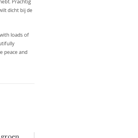
hebt. Prachtig
lt dicht bij de
with loads of
ifully
te peace and
 groen