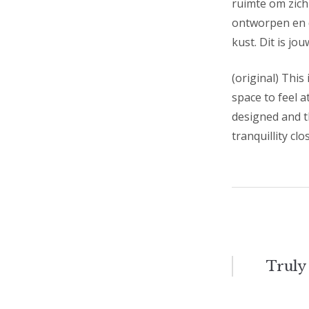
ruimte om zich
ontworpen en do
kust. Dit is jou
(original) This
space to feel 
designed and t
tranquillity clo
Berich
Truly
navigat