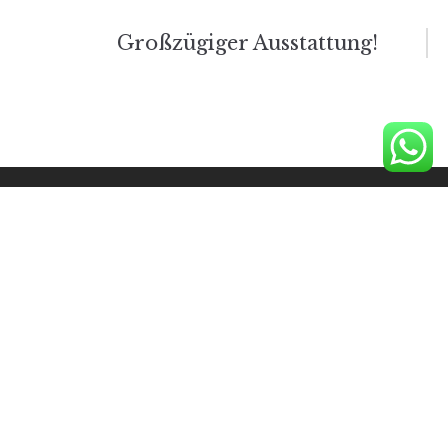
navigatie
Großzügiger Ausstattung!
HOME
VERBLIJVEN
RESERVEREN & PRIJZEN
ACTIVITEITEN
GASTENBOEK
GALLERIJ
CONTACT
Facebook
Instagram
Tripadvisor
YouTube