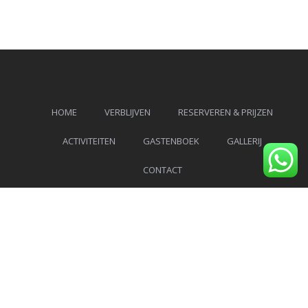
HOME
VERBLIJVEN
RESERVEREN & PRIJZEN
ACTIVITEITEN
GASTENBOEK
GALLERIJ
CONTACT
Facebook
Instagram
Tripadvisor
YouTube
© 2026 Alle rechten voorbehouden.
Ontworpen
door
MotoPress
.