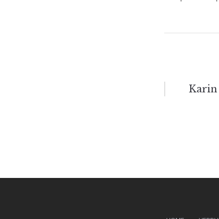
Berich
Karin
navigat