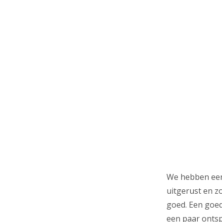
We hebben een
uitgerust en z
goed. Een goed
een paar onts