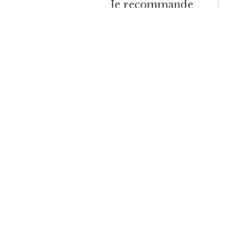
navigatie
Je recommande
HOME
VERBLIJVEN
RESERVEREN & PRIJZEN
ACTIVITEITEN
GASTENBOEK
GALLERIJ
CONTACT
Facebook
Instagram
Tripadvisor
YouTube