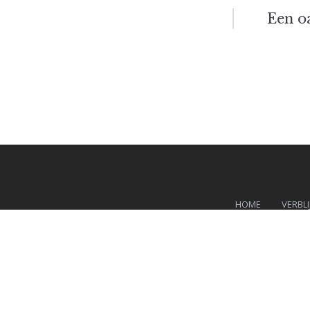
Berich
Een o
navigat
HOME
VERBLI